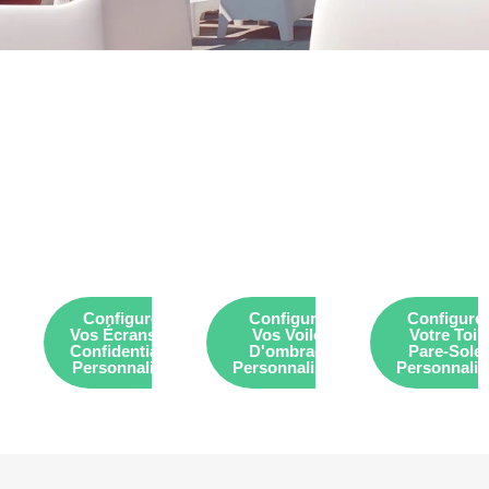
Configurez
Configurez
Configure
Vos Écrans De
Vos Voiles
Votre Toil
Confidentialité
D'ombrage
Pare-Solei
Personnalisés
Personnalisées
Personnalis