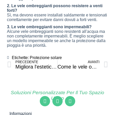
2. Le vele ombreggianti possono resistere a venti
forti?
Sì, ma devono essere installati saldamente e tensionati
correttamente per evitare danni dovuti a forti venti.
3. Le vele ombreggianti sono impermeabili?
Alcune vele ombreggianti sono resistenti all'acqua ma
non completamente impermeabili. È meglio scegliere
un modello impermeabile se anche la protezione dalla
pioggia è una priorità.
Etichette:
Protezione solare
PRECEDENTE
AVANTI
Migliora l'estetica del tuo giardino con una schermatura per la privacy: 7 consigli
Come le vele ombreggianti offrono comfort e protezione in tutte le stagioni
Soluzioni Personalizzate Per Il Tuo Spazio
Unico
Informazioni