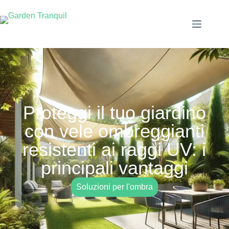
Proteggi il tuo giardino
con vele ombreggianti
resistenti ai raggi UV: i
principali vantaggi
Soluzioni per l'ombra