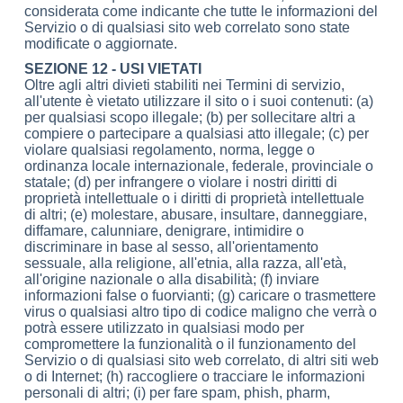
considerata come indicante che tutte le informazioni del
Servizio o di qualsiasi sito web correlato sono state
modificate o aggiornate.
SEZIONE 12 - USI VIETATI
Oltre agli altri divieti stabiliti nei Termini di servizio,
all'utente è vietato utilizzare il sito o i suoi contenuti: (a)
per qualsiasi scopo illegale; (b) per sollecitare altri a
compiere o partecipare a qualsiasi atto illegale; (c) per
violare qualsiasi regolamento, norma, legge o
ordinanza locale internazionale, federale, provinciale o
statale; (d) per infrangere o violare i nostri diritti di
proprietà intellettuale o i diritti di proprietà intellettuale
di altri; (e) molestare, abusare, insultare, danneggiare,
diffamare, calunniare, denigrare, intimidire o
discriminare in base al sesso, all'orientamento
sessuale, alla religione, all'etnia, alla razza, all'età,
all'origine nazionale o alla disabilità; (f) inviare
informazioni false o fuorvianti; (g) caricare o trasmettere
virus o qualsiasi altro tipo di codice maligno che verrà o
potrà essere utilizzato in qualsiasi modo per
compromettere la funzionalità o il funzionamento del
Servizio o di qualsiasi sito web correlato, di altri siti web
o di Internet; (h) raccogliere o tracciare le informazioni
personali di altri; (i) per fare spam, phish, pharm,