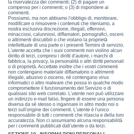
la riservatezza dei commenti; (2) di pagare un
compenso per i commenti; o (3) di rispondere ai
commenti.
Possiamo, ma non abbiamo l'obbligo di, monitorare,
modificare o rimuovere i contenuti che riteniamo, a
nostra esclusiva discrezione, illegali, offensivi,
minacciosi, calunniosi, diffamatori, pornografici, osceni
o altrimenti discutibili o che violano la proprietà
intellettuale di una parte o i presenti Termini di servizio.
L'utente accetta che i suoi commenti non violino alcun
diritto di terzi, compresi i diritti d'autore, i marchi di
fabbrica, la privacy, la personalità o altri diritti personali
o di proprietà. Accettate inoltre che i vostri commenti
non contengano materiale diffamatorio o altrimenti
illegale, abusivo o osceno, né contengano virus
informatici o altro malware che possa in qualche modo
compromettere il funzionamento del Servizio o di
qualsiasi sito web correlato. L'utente non può utilizzare
un indirizzo e-mail falso, fingere di essere una persona
diversa da sé stesso o ingannare in altro modo noi o
terzi sull'origine dei commenti. L'utente è l'unico
responsabile di tutti i commenti che rilascia e della loro
accuratezza. Non ci assumiamo alcuna responsabilità
per i commenti pubblicati dall'utente o da terzi.