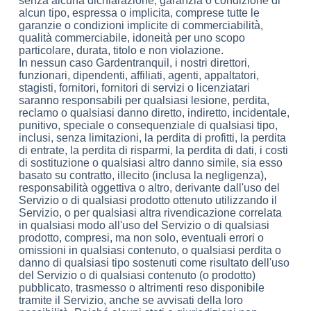
senza alcuna dichiarazione, garanzia o condizione di
alcun tipo, espressa o implicita, comprese tutte le
garanzie o condizioni implicite di commerciabilità,
qualità commerciabile, idoneità per uno scopo
particolare, durata, titolo e non violazione.
In nessun caso Gardentranquil, i nostri direttori,
funzionari, dipendenti, affiliati, agenti, appaltatori,
stagisti, fornitori, fornitori di servizi o licenziatari
saranno responsabili per qualsiasi lesione, perdita,
reclamo o qualsiasi danno diretto, indiretto, incidentale,
punitivo, speciale o consequenziale di qualsiasi tipo,
inclusi, senza limitazioni, la perdita di profitti, la perdita
di entrate, la perdita di risparmi, la perdita di dati, i costi
di sostituzione o qualsiasi altro danno simile, sia esso
basato su contratto, illecito (inclusa la negligenza),
responsabilità oggettiva o altro, derivante dall'uso del
Servizio o di qualsiasi prodotto ottenuto utilizzando il
Servizio, o per qualsiasi altra rivendicazione correlata
in qualsiasi modo all'uso del Servizio o di qualsiasi
prodotto, compresi, ma non solo, eventuali errori o
omissioni in qualsiasi contenuto, o qualsiasi perdita o
danno di qualsiasi tipo sostenuti come risultato dell'uso
del Servizio o di qualsiasi contenuto (o prodotto)
pubblicato, trasmesso o altrimenti reso disponibile
tramite il Servizio, anche se avvisati della loro