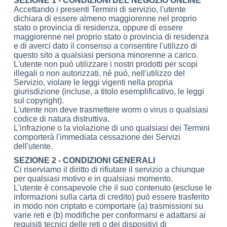
SEZIONE 1 - CONDIZIONI DEL NEGOZIO ONLINE
Accettando i presenti Termini di servizio, l'utente
dichiara di essere almeno maggiorenne nel proprio
stato o provincia di residenza, oppure di essere
maggiorenne nel proprio stato o provincia di residenza
e di averci dato il consenso a consentire l'utilizzo di
questo sito a qualsiasi persona minorenne a carico.
L'utente non può utilizzare i nostri prodotti per scopi
illegali o non autorizzati, né può, nell'utilizzo del
Servizio, violare le leggi vigenti nella propria
giurisdizione (incluse, a titolo esemplificativo, le leggi
sul copyright).
L'utente non deve trasmettere worm o virus o qualsiasi
codice di natura distruttiva.
L'infrazione o la violazione di uno qualsiasi dei Termini
comporterà l'immediata cessazione dei Servizi
dell'utente.
SEZIONE 2 - CONDIZIONI GENERALI
Ci riserviamo il diritto di rifiutare il servizio a chiunque
per qualsiasi motivo e in qualsiasi momento.
L'utente è consapevole che il suo contenuto (escluse le
informazioni sulla carta di credito) può essere trasferito
in modo non criptato e comportare (a) trasmissioni su
varie reti e (b) modifiche per conformarsi e adattarsi ai
requisiti tecnici delle reti o dei dispositivi di