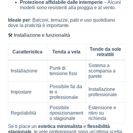
Protezione affidabile dalle intemperie
– Alcuni
modelli sono resistenti alla pioggia e al vento.
Ideale per
: Balconi, terrazze, patii e uso quotidiano
dove la praticità è importante.
🛠️ Installazione e funzionalità
Tende da sole
Caratteristica
Tenda a vela
retrattili
Sistema a
Punti di
Installazione
scomparsa a
tensione fissi
parete
Possibile fai da
Installazione
Impostare
te o
professionale
professionale
Possibile
Estensione e
Regolabilità
riposizionament
ritiro su
o stagionale
richiesta
Se ti piace un
estetica minimalista
e
flessibilità
stagionale
, le vele ombreggianti sono un'ottima scelta.