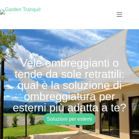
Vele ombreggianti o
tende da sole retrattili:
qual è la soluzione di
ombreggiatura per
esterni più adatta a te?
Soluzioni per esterni