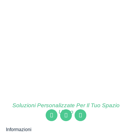
Soluzioni Personalizzate Per Il Tuo Spazio
Unico
Prodotti speciali personalizzati
394.00
€
Senza categoria
Informazioni