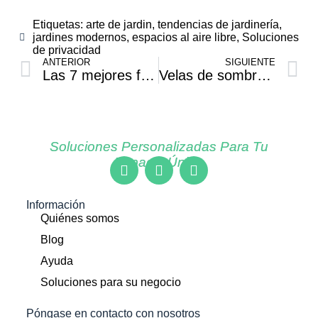
Etiquetas:
arte de jardin
,
tendencias de jardinería
,
jardines modernos
,
espacios al aire libre
,
Soluciones
de privacidad
ANTERIOR
SIGUIENTE
Las 7 mejores formas de velas de sombra para mejorar el diseño de su jardín
Velas de sombra asequibles: opciones económicas para cualquier jardín
Soluciones Personalizadas Para Tu
Espacio Único
Información
Quiénes somos
Blog
Ayuda
Soluciones para su negocio
Póngase en contacto con nosotros