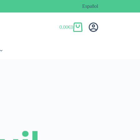
Español
0.00
€
0
Carro
de
compra