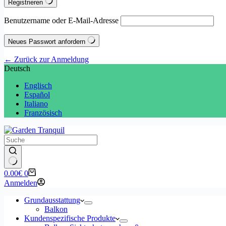
Registrieren
Benutzername oder E-Mail-Adresse
Neues Passwort anfordern
← Zurück zur Anmeldung
Deutsch
Englisch
Español
Italiano
Französisch
Warenkorb
0.00
€
0
Anmelden
Grundausstattung
Balkon
Kundenspezifische Produkte