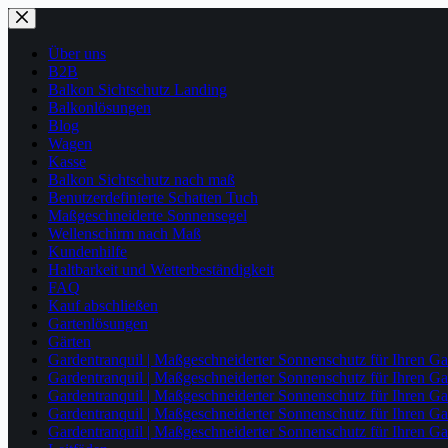
Zum
Inhalt
springen
Über uns
B2B
Balkon Sichtschutz Landing
Balkonlösungen
Blog
Wagen
Kasse
Balkon Sichtschutz nach maß
Benutzerdefinierte Schatten Tuch
Maßgeschneiderte Sonnensegel
Wellenschirm nach Maß
Kundenhilfe
Haltbarkeit und Wetterbeständigkeit
FAQ
Kauf abschließen
Gartenlösungen
Gärten
Gardentranquil | Maßgeschneiderter Sonnenschutz für Ihren Ga
Gardentranquil | Maßgeschneiderter Sonnenschutz für Ihren Ga
Gardentranquil | Maßgeschneiderter Sonnenschutz für Ihren Ga
Gardentranquil | Maßgeschneiderter Sonnenschutz für Ihren Ga
Gardentranquil | Maßgeschneiderter Sonnenschutz für Ihren Gar