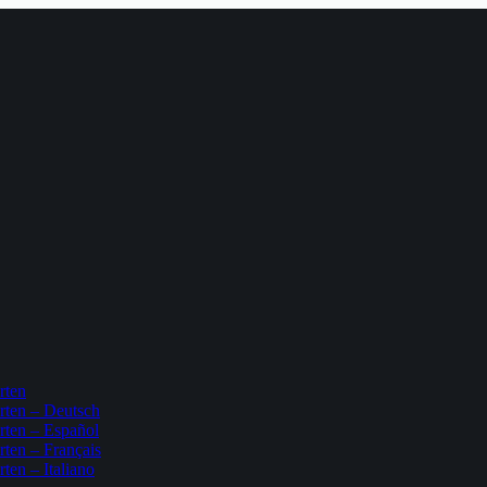
rten
rten – Deutsch
rten – Español
rten – Français
ten – Italiano